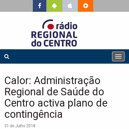
T
o
g
g
Calor: Administração
l
e
Regional de Saúde do
n
a
Centro activa plano de
v
contingência
i
g
a
31 de Julho 2018