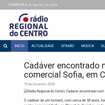
COIMBRA,
8 de Agosto de 2026
INÍCIO
ACTUALIDADE
OPINIÃO
MÚSICA
OU
Cadáver encontrado 
comercial Sofia, em 
19 de Fevereiro 2020
O cadáver de um homem, com cerca de 50 anos, foi 