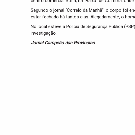
centro comercial Sofia, na “Baixa” de Coimbra, onde e
Segundo o jornal “Correio da Manhã”, o corpo foi e
estar fechado há tantos dias. Alegadamente, o home
No local esteve a Polícia de Segurança Pública (PSP)
investigação.
Jornal Campeão das Províncias