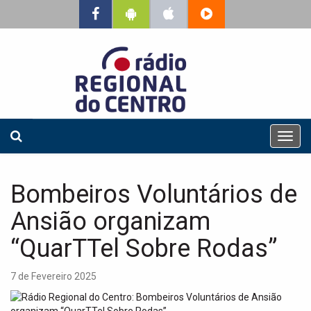
T
o
g
g
Bombeiros Voluntários de
l
e
Ansião organizam
n
a
“QuarTTel Sobre Rodas”
v
i
7 de Fevereiro 2025
g
a