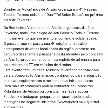
t
i
Bombeiros Voluntários de Ansião organizam o 4º. Passeio
o
Todo-o-Terreno solidário: “QuarTTel Sobre Rodas”, no próximo
n
dia 9 de Fevereiro.
Os Bombeiros Voluntários de Ansião organizam, dia 9 de
Fevereiro, mais uma edição do seu Passeio Todo-o-Terreno
(TT), um evento que alia aventura, convívio e solidariedade.
O passeio, que vai para a sua 4ª. edição, tem atraído
participantes de várias localidades da região, promete um
percurso desafiante e paisagens deslumbrantes pelo concelho
de Ansião, proporcionando um dia repleto de adrenalina para
os amantes do TT em veículos de 4 rodas.
Este evento tem um cariz solidário, revertendo na totalidade
para a Corporação Ansianense, contribuindo para a aquisição
de novos equipamentos e melhorias nas infraestruturas.
Para mais informações podem contactar os Bombeiros
Voluntários de Ansião ou consultar nas redes sociais
Facebook e Instagram pesquisando: quarttelsobrerodas.
Inscrições no seguinte link: https://www.queroir.pt/4-quarttel-
sobre-rodas