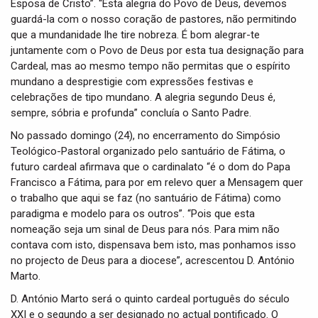
Esposa de Cristo”. “Esta alegria do Povo de Deus, devemos
guardá-la com o nosso coração de pastores, não permitindo
que a mundanidade lhe tire nobreza. É bom alegrar-te
juntamente com o Povo de Deus por esta tua designação para
Cardeal, mas ao mesmo tempo não permitas que o espírito
mundano a desprestigie com expressões festivas e
celebrações de tipo mundano. A alegria segundo Deus é,
sempre, sóbria e profunda” concluía o Santo Padre.
No passado domingo (24), no encerramento do Simpósio
Teológico-Pastoral organizado pelo santuário de Fátima, o
futuro cardeal afirmava que o cardinalato “é o dom do Papa
Francisco a Fátima, para por em relevo quer a Mensagem quer
o trabalho que aqui se faz (no santuário de Fátima) como
paradigma e modelo para os outros”. “Pois que esta
nomeação seja um sinal de Deus para nós. Para mim não
contava com isto, dispensava bem isto, mas ponhamos isso
no projecto de Deus para a diocese”, acrescentou D. António
Marto.
D. António Marto será o quinto cardeal português do século
XXI e o segundo a ser designado no actual pontificado. O