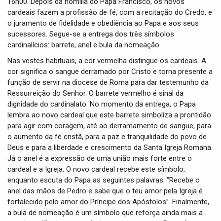
16h00. Depois da homilia do Papa Francisco, os novos
cardeais fazem a profissão de fé, com a recitação do Credo, e
o juramento de fidelidade e obediência ao Papa e aos seus
sucessores. Segue-se a entrega dos três símbolos
cardinalícios: barrete, anel e bula da nomeação.
Nas vestes habituais, a cor vermelha distingue os cardeais. A
cor significa o sangue derramado por Cristo e torna presente a
função de servir na diocese de Roma para dar testemunho da
Ressurreição do Senhor. O barrete vermelho é sinal da
dignidade do cardinalato. No momento da entrega, o Papa
lembra ao novo cardeal que este barrete simboliza a prontidão
para agir com coragem, até ao derramamento de sangue, para
o aumento da fé cristã, para a paz e tranquilidade do povo de
Deus e para a liberdade e crescimento da Santa Igreja Romana.
Já o anel é a expressão de uma união mais forte entre o
cardeal e a Igreja. O novo cardeal recebe este símbolo,
enquanto escuta do Papa as seguintes palavras: “Recebe o
anel das mãos de Pedro e sabe que o teu amor pela Igreja é
fortalecido pelo amor do Príncipe dos Apóstolos”. Finalmente,
a bula de nomeação é um símbolo que reforça ainda mais a