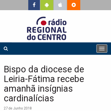
T
o
g
g
Bispo da diocese de
l
e
Leiria-Fátima recebe
n
a
amanhã insígnias
v
cardinalícias
i
g
a
27 de Junho 2018