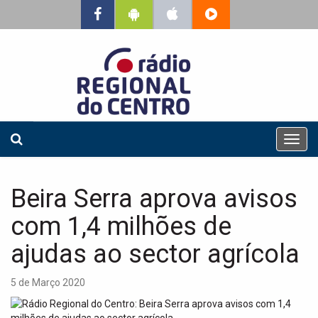
T
o
g
g
Beira Serra aprova avisos
l
e
com 1,4 milhões de
n
a
ajudas ao sector agrícola
v
i
5 de Março 2020
g
a