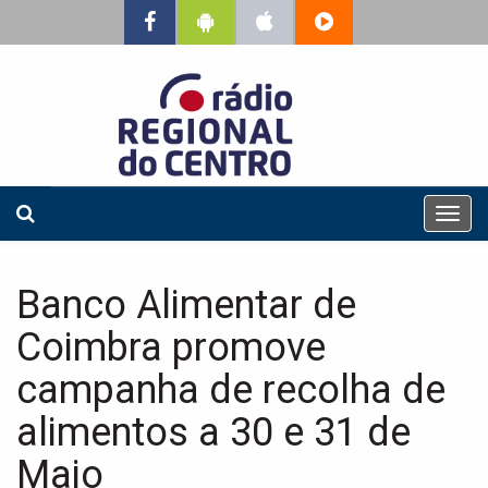
T
o
g
g
Banco Alimentar de
l
e
Coimbra promove
n
a
campanha de recolha de
v
alimentos a 30 e 31 de
i
g
Maio
a