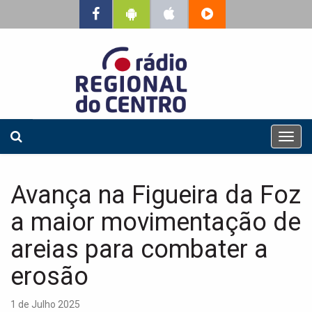
T
o
g
g
Avança na Figueira da Foz
l
e
a maior movimentação de
n
a
areias para combater a
v
erosão
i
g
a
1 de Julho 2025