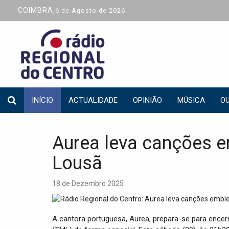
COIMBRA,
6 de Agosto de 2026
INÍCIO
ACTUALIDADE
OPINIÃO
MÚSICA
OU
Aurea leva canções e
Lousã
18 de Dezembro 2025
A cantora portuguesa, Aurea, prepara-se para ence