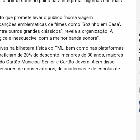
, a artista sobe ao palco para interpretar algumas das mais
to que promete levar o público “numa viagem
canções emblemáticas de filmes como ‘Sozinho em Casa’,
ntre outros grandes clássicos”, revela a organização. A
ca e inesquecível com a melhor banda sonora”.
níves na bilheteira física do TML, bem como nas plataformas
eneficiam de 20% de desconto: menores de 30 anos, maiores
 do Cartão Municipal Sénior e Cartão Jovem. Além disso,
essores de conservatórios, de academias e de escolas de