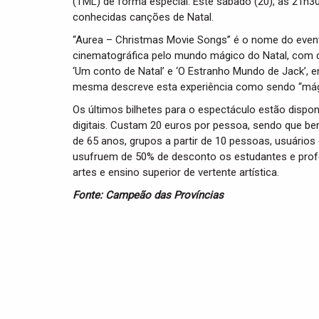
(TML) de forma especial. Este sábado (20), às 21h30
conhecidas canções de Natal.
“Aurea – Christmas Movie Songs” é o nome do even
cinematográfica pelo mundo mágico do Natal, com 
‘Um conto de Natal’ e ‘O Estranho Mundo de Jack’, e
mesma descreve esta experiência como sendo “mági
Os últimos bilhetes para o espectáculo estão dispo
digitais. Custam 20 euros por pessoa, sendo que b
de 65 anos, grupos a partir de 10 pessoas, usuários
usufruem de 50% de desconto os estudantes e prof
artes e ensino superior de vertente artística.
Fonte: Campeão das Províncias