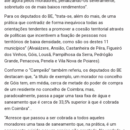
até agora pelos moradores, penalizando-os severamente,
sobretudo os de mais baixos rendimentos”.
Para os deputados do BE, “trata-se, além do mais, de uma
prática que contradiz de forma inequívoca todas as
orientações tendentes a promover a coesão territorial através
de políticas que incentivem a fixação de pessoas nos
territórios de baixa densidade, como são os destes 11
municípios” (Alvaiázere, Ansião, Castanheira de Pêra, Figueiró
dos Vinhos, Góis, Lousã, Pampilhosa da Serra, Pedrógão
Grande, Penacova, Penela e Vila Nova de Poiares).
Conforme o “Campeão” também referiu, os deputados do BE
destacam que, “a título de exemplo, um morador no concelho
de Góis tem, em média, cerca de metade do poder de compra
de um residente no concelho de Coimbra; mas,
paradoxalmente, passa a pagar uma taxa fixa de água e
saneamento que é cerca de 33,5% superior à que é cobrada
em Coimbra”…
“Acresce que passou a ser cobrada a todos aqueles
moradores uma taxa de saneamento que, na prática, é um