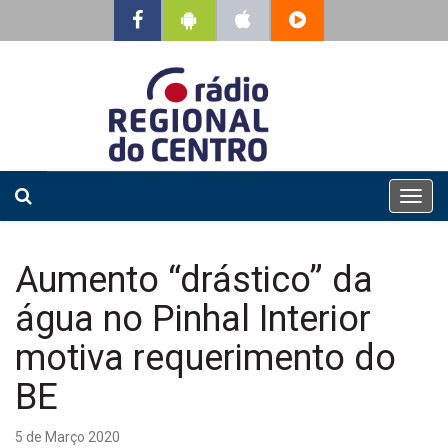
T
o
g
g
Aumento “drástico” da
l
e
água no Pinhal Interior
n
a
motiva requerimento do
v
BE
i
g
a
5 de Março 2020