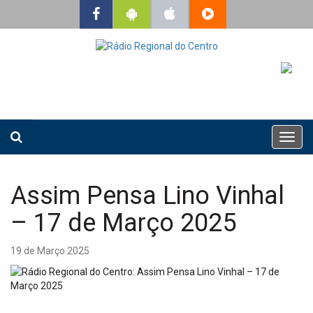
T
o
g
g
Assim Pensa Lino Vinhal
l
e
– 17 de Março 2025
n
a
19 de Março 2025
v
i
g
a