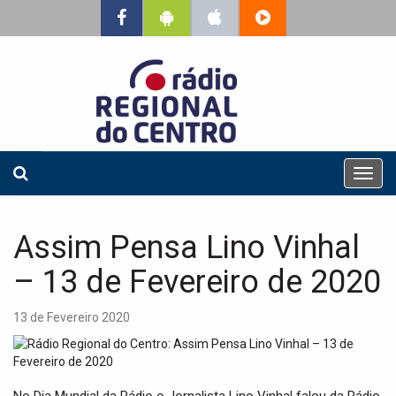
T
o
g
g
Assim Pensa Lino Vinhal
l
e
– 13 de Fevereiro de 2020
n
a
13 de Fevereiro 2020
v
i
g
a