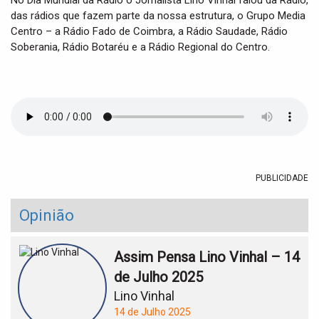
No Dia Mundial da Rádio o Jornalista Lino Vinhal falou da Rádio,
t
das rádios que fazem parte da nossa estrutura, o Grupo Media
i
Centro – a Rádio Fado de Coimbra, a Rádio Saudade, Rádio
o
n
Soberania, Rádio Botaréu e a Rádio Regional do Centro.
PUBLICIDADE
Opinião
Assim Pensa Lino Vinhal – 14
de Julho 2025
Lino Vinhal
14 de Julho 2025