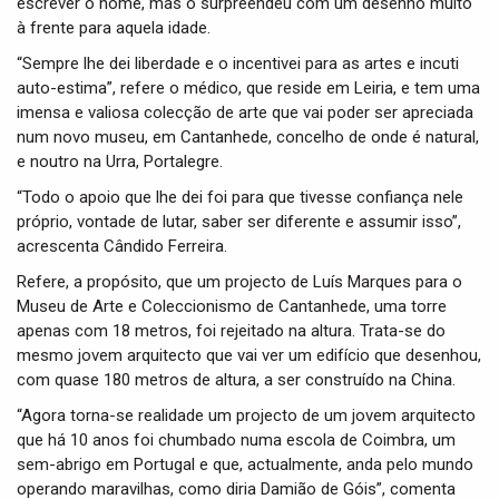
escrever o nome, mas o surpreendeu com um desenho muito
à frente para aquela idade.
“Sempre lhe dei liberdade e o incentivei para as artes e incuti
auto-estima”, refere o médico, que reside em Leiria, e tem uma
imensa e valiosa colecção de arte que vai poder ser apreciada
num novo museu, em Cantanhede, concelho de onde é natural,
e noutro na Urra, Portalegre.
“Todo o apoio que lhe dei foi para que tivesse confiança nele
próprio, vontade de lutar, saber ser diferente e assumir isso”,
acrescenta Cândido Ferreira.
Refere, a propósito, que um projecto de Luís Marques para o
Museu de Arte e Coleccionismo de Cantanhede, uma torre
apenas com 18 metros, foi rejeitado na altura. Trata-se do
mesmo jovem arquitecto que vai ver um edifício que desenhou,
com quase 180 metros de altura, a ser construído na China.
“Agora torna-se realidade um projecto de um jovem arquitecto
que há 10 anos foi chumbado numa escola de Coimbra, um
sem-abrigo em Portugal e que, actualmente, anda pelo mundo
operando maravilhas, como diria Damião de Góis”, comenta