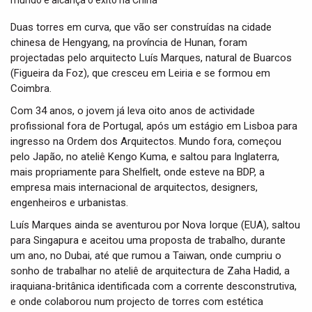
t
i
Duas torres em curva, que vão ser construídas na cidade
o
chinesa de Hengyang, na província de Hunan, foram
n
projectadas pelo arquitecto Luís Marques, natural de Buarcos
(Figueira da Foz), que cresceu em Leiria e se formou em
Coimbra.
Com 34 anos, o jovem já leva oito anos de actividade
profissional fora de Portugal, após um estágio em Lisboa para
ingresso na Ordem dos Arquitectos. Mundo fora, começou
pelo Japão, no ateliê Kengo Kuma, e saltou para Inglaterra,
mais propriamente para Shelfielt, onde esteve na BDP, a
empresa mais internacional de arquitectos, designers,
engenheiros e urbanistas.
Luís Marques ainda se aventurou por Nova Iorque (EUA), saltou
para Singapura e aceitou uma proposta de trabalho, durante
um ano, no Dubai, até que rumou a Taiwan, onde cumpriu o
sonho de trabalhar no ateliê de arquitectura de Zaha Hadid, a
iraquiana-britânica identificada com a corrente desconstrutiva,
e onde colaborou num projecto de torres com estética