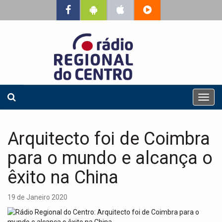
T
o
g
g
Arquitecto foi de Coimbra
l
e
para o mundo e alcança o
n
a
êxito na China
v
i
19 de Janeiro 2020
g
a