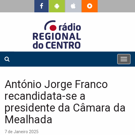
T
o
g
g
António Jorge Franco
l
e
recandidata-se a
n
a
presidente da Câmara da
v
Mealhada
i
g
a
7 de Janeiro 2025