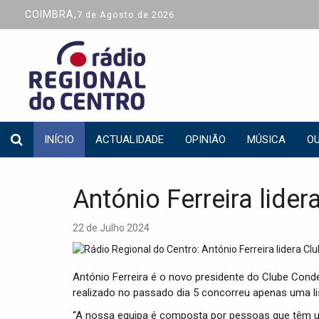
COIMBRA,
7 de Agosto de 2026
INÍCIO
ACTUALIDADE
OPINIÃO
MÚSICA
OU
António Ferreira lide
22 de Julho 2024
António Ferreira é o novo presidente do Clube Cond
realizado no passado dia 5 concorreu apenas uma li
“A nossa equipa é composta por pessoas que têm u