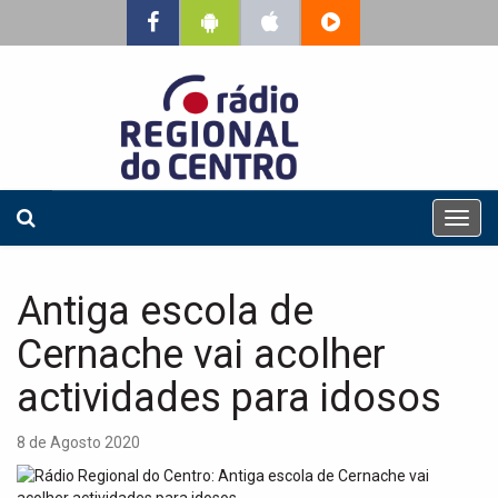
T
o
g
g
Antiga escola de
l
e
Cernache vai acolher
n
a
actividades para idosos
v
i
8 de Agosto 2020
g
a