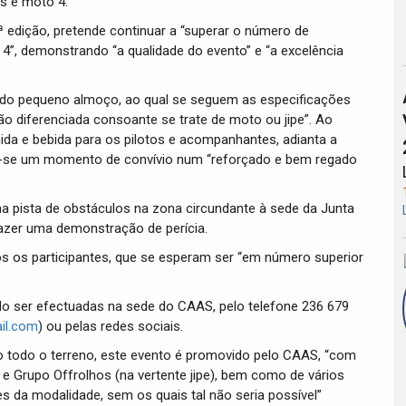
s e moto 4.
.ª edição, pretende continuar a “superar o número de
4”, demonstrando “a qualidade do evento” e “a excelência
do pequeno almoço, ao qual se seguem as especificações
são diferenciada consoante se trate de moto ou jipe”. Ao
da e bebida para os pilotos e acompanhantes, adianta a
e-se um momento de convívio num “reforçado e bem regado
a pista de obstáculos na zona circundante à sede da Junta
fazer uma demonstração de perícia.
dos os participantes, que se esperam ser “em número superior
ndo ser efectuadas na sede do CAAS, pelo telefone 236 679
il.com
) ou pelas redes sociais.
 todo o terreno, este evento é promovido pelo CAAS, “com
 Grupo Offrolhos (na vertente jipe), bem como de vários
s da modalidade, sem os quais tal não seria possível”