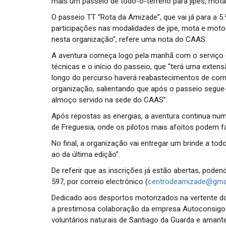
mais um passeio de todo-o-terreno para jipes, mota
O passeio TT “Rota da Amizade”, que vai já para a 5
participações nas modalidades de jipe, mota e moto 
nesta organização”, refere uma nota do CAAS.
A aventura começa logo pela manhã com o serviço 
técnicas e o início do passeio, que “terá uma exten
longo do percurso haverá reabastecimentos de comi
organização, salientando que após o passeio segu
almoço servido na sede do CAAS”.
Após repostas as energias, a aventura continua num
de Freguesia, onde os pilotos mais afoitos podem 
No final, a organização vai entregar um brinde a to
ao da última edição”.
De referir que as inscrições já estão abertas, pode
597, por correio electrónico (
centrodeamizade@gma
Dedicado aos desportos motorizados na vertente do
a prestimosa colaboração da empresa Autoconsigo e
voluntários naturais de Santiago da Guarda e amante