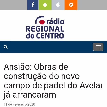
T
o
g
g
Ansião: Obras de
l
e
construção do novo
n
a
campo de padel do Avelar
v
já arrancaram
i
g
a
11 de Fevereiro 2020