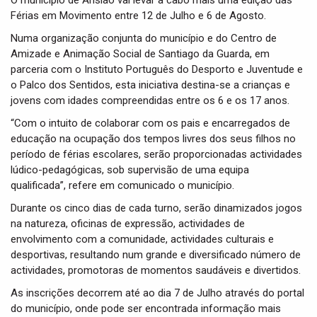
O município de Ansião vai levar a cabo mais uma edição das
t
Férias em Movimento entre 12 de Julho e 6 de Agosto.
i
o
Numa organização conjunta do município e do Centro de
n
Amizade e Animação Social de Santiago da Guarda, em
parceria com o Instituto Português do Desporto e Juventude e
o Palco dos Sentidos, esta iniciativa destina-se a crianças e
jovens com idades compreendidas entre os 6 e os 17 anos.
“Com o intuito de colaborar com os pais e encarregados de
educação na ocupação dos tempos livres dos seus filhos no
período de férias escolares, serão proporcionadas actividades
lúdico-pedagógicas, sob supervisão de uma equipa
qualificada”, refere em comunicado o município.
Durante os cinco dias de cada turno, serão dinamizados jogos
na natureza, oficinas de expressão, actividades de
envolvimento com a comunidade, actividades culturais e
desportivas, resultando num grande e diversificado número de
actividades, promotoras de momentos saudáveis e divertidos.
As inscrições decorrem até ao dia 7 de Julho através do portal
do município, onde pode ser encontrada informação mais