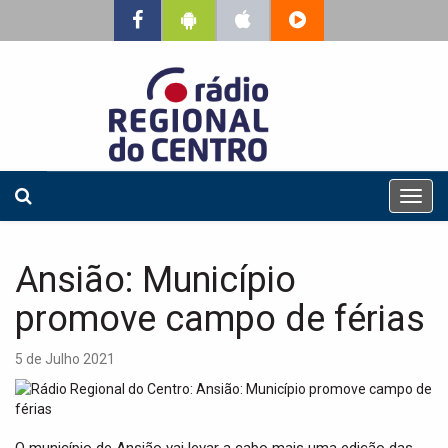
T
o
g
g
Ansião: Município
l
e
promove campo de férias
n
a
5 de Julho 2021
v
i
g
a