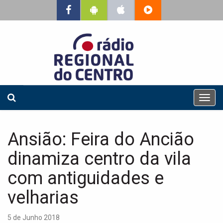
T
o
g
g
Ansião: Feira do Ancião
l
e
dinamiza centro da vila
n
a
com antiguidades e
v
velharias
i
g
a
5 de Junho 2018