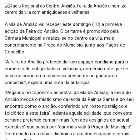
t
i
o
n
A vila de Ansião vai receber este domingo (10) a primeira
edição da Feira do Ancião. O certame é promovido pela
Câmara Municipal e realiza-se no centro da vila, mais
concretamente na Praça do Município, junto aos Paços do
Concelho.
“A feira do Ancião pretende dar um espaço condigno para o
comércio de antiguidades e velharias, comércio este que se
assume como uma tendência crescente no panorama
concelhio”, explica uma nota da autarquia.
“Pegando no topónimo ancestral da vila de Ansião, a Feira do
Ancião invoca o misticismo da lenda da Rainha Santa e do seu
encontro como o ancião, conferindo um rosto nostálgico e
folclórico a esta feira”, adianta aquela edilidade, que com este
certame pretende cumprir mais “um dos desígnios do actual
executivo” que passa por “dar mais vida à Praça do Município”,
“conferindo uma maior dinâmica a um dos espaços centrais