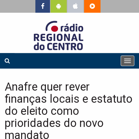
T
o
g
g
Anafre quer rever
l
e
finanças locais e estatuto
n
a
do eleito como
v
prioridades do novo
i
g
mandato
a