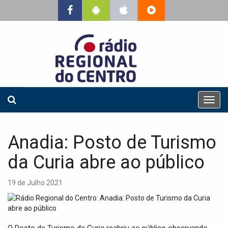
T
o
g
g
Anadia: Posto de Turismo
l
e
da Curia abre ao público
n
a
19 de Julho 2021
v
i
g
a