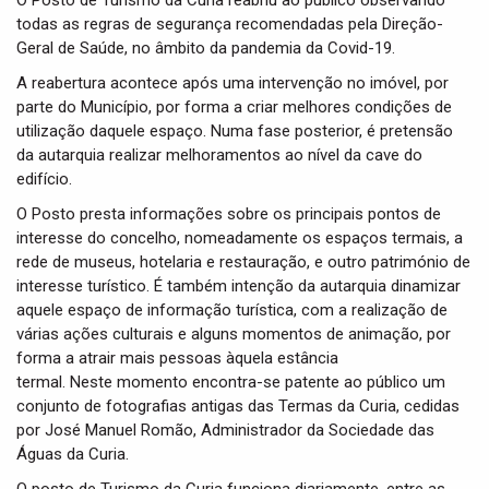
O Posto de Turismo da Curia reabriu ao público observando
t
todas as regras de segurança recomendadas pela Direção-
i
Geral de Saúde, no âmbito da pandemia da Covid-19.
o
n
A reabertura acontece após uma intervenção no imóvel, por
parte do Município, por forma a criar melhores condições de
utilização daquele espaço. Numa fase posterior, é pretensão
da autarquia realizar melhoramentos ao nível da cave do
edifício.
O Posto presta informações sobre os principais pontos de
interesse do concelho, nomeadamente os espaços termais, a
rede de museus, hotelaria e restauração, e outro património de
interesse turístico. É também intenção da autarquia dinamizar
aquele espaço de informação turística, com a realização de
várias ações culturais e alguns momentos de animação, por
forma a atrair mais pessoas àquela estância
termal. Neste momento encontra-se patente ao público um
conjunto de fotografias antigas das Termas da Curia, cedidas
por José Manuel Romão, Administrador da Sociedade das
Águas da Curia.