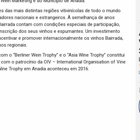
ein Marketing e do Município de Anadia.
s das mais distintas regiões vitivinícolas de todo o mundo
ovadores nacionais e estrangeiros. À semelhança de anos
Bairrada contam com condições especiais de participação,
scrição dos seus vinhos e espumantes. Um investimento
ncentivar e promover internacionalmente os vinhos Bairrada,
os regionais.
com o “Berliner Wein Trophy” e o “Asia Wine Trophy” constitui
com o patrocínio da OIV – International Organisation of Vine
l Wine Trophy em Anadia aconteceu em 2016.