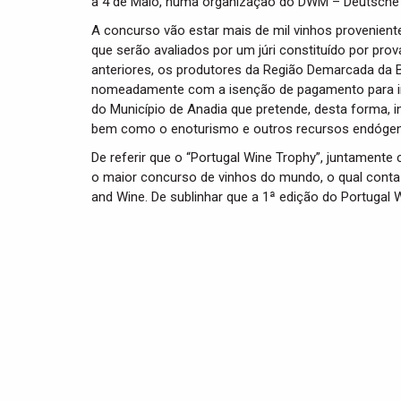
a 4 de Maio, numa organização do DWM – Deutsche W
A concurso vão estar mais de mil vinhos proveniente
que serão avaliados por um júri constituído por pr
anteriores, os produtores da Região Demarcada da 
nomeadamente com a isenção de pagamento para in
do Município de Anadia que pretende, desta forma, i
bem como o enoturismo e outros recursos endógen
De referir que o “Portugal Wine Trophy”, juntamente 
o maior concurso de vinhos do mundo, o qual conta 
and Wine. De sublinhar que a 1ª edição do Portuga