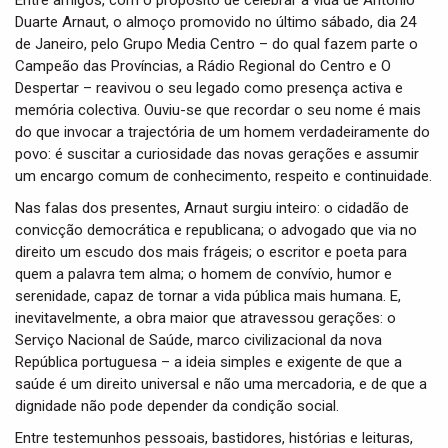
Entre amigos, com o propósito de celebrar a vida de António
t
Duarte Arnaut, o almoço promovido no último sábado, dia 24
i
de Janeiro, pelo Grupo Media Centro – do qual fazem parte o
o
n
Campeão das Províncias, a Rádio Regional do Centro e O
Despertar – reavivou o seu legado como presença activa e
memória colectiva. Ouviu-se que recordar o seu nome é mais
do que invocar a trajectória de um homem verdadeiramente do
povo: é suscitar a curiosidade das novas gerações e assumir
um encargo comum de conhecimento, respeito e continuidade.
Nas falas dos presentes, Arnaut surgiu inteiro: o cidadão de
convicção democrática e republicana; o advogado que via no
direito um escudo dos mais frágeis; o escritor e poeta para
quem a palavra tem alma; o homem de convívio, humor e
serenidade, capaz de tornar a vida pública mais humana. E,
inevitavelmente, a obra maior que atravessou gerações: o
Serviço Nacional de Saúde, marco civilizacional da nova
República portuguesa – a ideia simples e exigente de que a
saúde é um direito universal e não uma mercadoria, e de que a
dignidade não pode depender da condição social.
Entre testemunhos pessoais, bastidores, histórias e leituras,