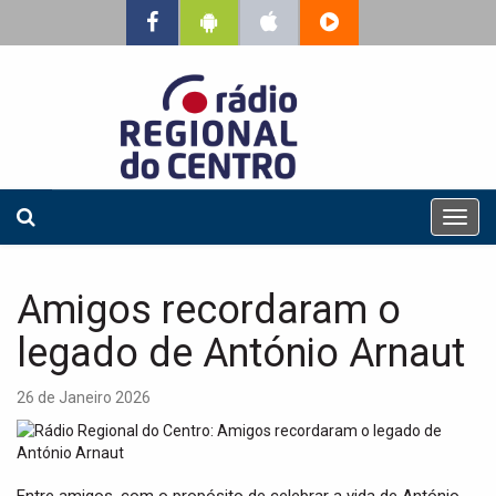
T
o
g
g
Amigos recordaram o
l
e
legado de António Arnaut
n
a
26 de Janeiro 2026
v
i
g
a