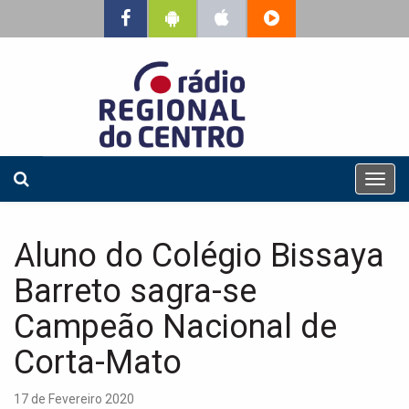
T
o
g
g
Aluno do Colégio Bissaya
l
e
Barreto sagra-se
n
a
Campeão Nacional de
v
Corta-Mato
i
g
a
17 de Fevereiro 2020