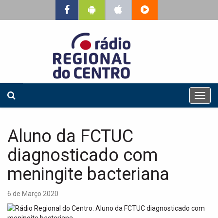
T
o
g
g
Aluno da FCTUC
l
e
diagnosticado com
n
a
meningite bacteriana
v
i
6 de Março 2020
g
a