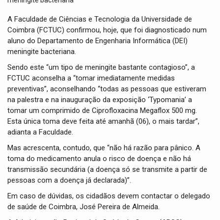
t
i
A Faculdade de Ciências e Tecnologia da Universidade de
o
Coimbra (FCTUC) confirmou, hoje, que foi diagnosticado num
n
aluno do Departamento de Engenharia Informática (DEI)
meningite bacteriana.
Sendo este “um tipo de meningite bastante contagioso”, a
FCTUC aconselha a “tomar imediatamente medidas
preventivas”, aconselhando “todas as pessoas que estiveram
na palestra e na inauguração da exposição ‘Typomania’ a
tomar um comprimido de Ciprofloxacina Megaflox 500 mg.
Esta única toma deve feita até amanhã (06), o mais tardar”,
adianta a Faculdade.
Mas acrescenta, contudo, que “não há razão para pânico. A
toma do medicamento anula o risco de doença e não há
transmissão secundária (a doença só se transmite a partir de
pessoas com a doença já declarada)”.
Em caso de dúvidas, os cidadãos devem contactar o delegado
de saúde de Coimbra, José Pereira de Almeida.