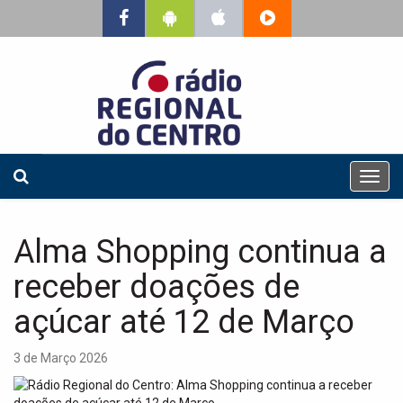
T
o
g
g
Alma Shopping continua a
l
e
receber doações de
n
a
açúcar até 12 de Março
v
i
3 de Março 2026
g
a