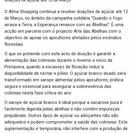
t
i
O Alma Shopping continua a receber doações de açúcar até 12
o
de Março, no âmbito da campanha solidária “Quando o fogo
n
arrasa a Terra, a Esperança renasce com as Abelhas”. É uma
acção em parceria com o projecto Arte das Abelhas com o
objectivo de apoiar os apicultores afetados pelos incêndios
florestais.
O que se pretende com este acto de doação é garantir a
alimentação das colmeias durante o Inverno e início da
Primavera, quando a escassez de floração reduz a
disponibilidade de néctar e pólen. O açúcar branco doado será
transformado em xarope alimentar pelos apicultores, prática
segura e essencial para assegurar a sobrevivência das
colónias nesta fase crítica do ano.
O xarope de açúcar branco é ideal porque a sacarose pura é
facilmente digerida pelas abelhas e não contém impurezas
prejudiciais. Outros tipos de açúcar ou adoçantes não são
adequados e podem comprometer a saúde das colmeias. Esta
suplementação é temporária, não interfere com a produção de