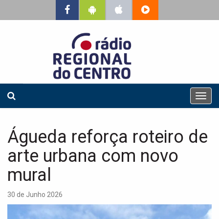
T
o
g
g
Águeda reforça roteiro de
l
e
arte urbana com novo
n
a
mural
v
i
30 de Junho 2026
g
a