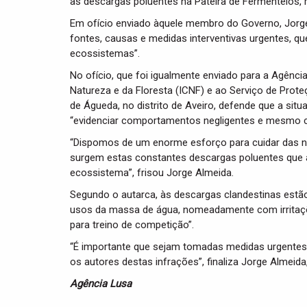
às descargas poluentes na Pateira de Fermentelos, r
Em ofício enviado àquele membro do Governo, Jorge
fontes, causas e medidas interventivas urgentes, q
ecossistemas”.
No ofício, que foi igualmente enviado para a Agênc
Natureza e da Floresta (ICNF) e ao Serviço de Pro
de Águeda, no distrito de Aveiro, defende que a sit
“evidenciar comportamentos negligentes e mesmo c
“Dispomos de um enorme esforço para cuidar das no
surgem estas constantes descargas poluentes que
ecossistema”, frisou Jorge Almeida.
Segundo o autarca, às descargas clandestinas estão 
usos da massa de água, nomeadamente com irritaçõ
para treino de competição”.
“É importante que sejam tomadas medidas urgentes 
os autores destas infrações”, finaliza Jorge Almeida,
Agência Lusa