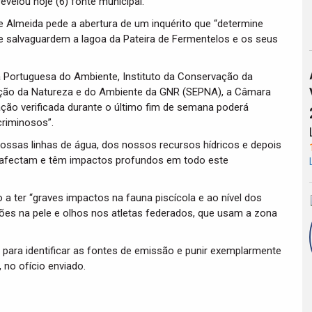
evelou hoje (6) fonte municipal.
 Almeida pede a abertura de um inquérito que “determine
ue salvaguardem a lagoa da Pateira de Fermentelos e os seus
ia Portuguesa do Ambiente, Instituto da Conservação da
teção da Natureza e do Ambiente da GNR (SEPNA), a Câmara
uação verificada durante o último fim de semana poderá
riminosos”.
ssas linhas de água, dos nossos recursos hídricos e depois
 afectam e têm impactos profundos em todo este
a ter “graves impactos na fauna piscícola e ao nível dos
es na pele e olhos nos atletas federados, que usam a zona
para identificar as fontes de emissão e punir exemplarmente
 no ofício enviado.