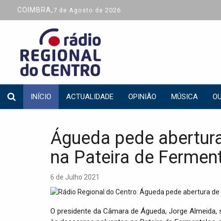
COIMBRA,
7 de Agosto de 2026
INÍCIO
ACTUALIDADE
OPINIÃO
MÚSICA
OU
Águeda pede abertura
na Pateira de Fermen
6 de Julho 2021
O presidente da Câmara de Águeda, Jorge Almeida, s