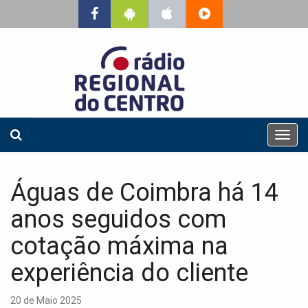
T
o
g
g
Águas de Coimbra há 14
l
e
anos seguidos com
n
a
cotação máxima na
v
experiência do cliente
i
g
a
20 de Maio 2025