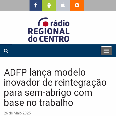
T
o
g
g
ADFP lança modelo
l
e
inovador de reintegração
n
a
para sem-abrigo com
v
base no trabalho
i
g
a
26 de Maio 2025