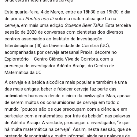
t
i
Esta quarta-feira, 4 de Março, entre as 18h30 e as 19h30, é dia
o
de pôr os
Pontos nos iii
sobre a matemática que há na
n
cerveja, em mais uma edição
Science Beer Talks
. Esta terceira
sessão de 2020 de conversas com cientistas dos diversos
centros associados ao Instituto de Investigação
Interdisciplinar (III) da Universidade de Coimbra (UC),
acompanhadas por cerveja artesanal Praxis, decorre no
Exploratório – Centro Ciência Viva de Coimbra, com a
presença do investigador Adérito Araújo, do Centro de
Matemática da UC.
A cerveja é a bebida alcoólica mais popular e também é uma
das mais antigas: beber e fabricar cerveja faz parte das
actividades humanas desde o início da civilização. Mas, apesar
de serem muitos os consumidores de cerveja em todo o
mundo, “poucos são os que preocupam com a ciência, e em
particular com a matemática, por trás da bebida”, nas palavras
de Adérito Araújo. A verdade, prossegue o investigador, “é que
há muita matemática na cerveja”. Assim, nesta sessão, que se
pretende descontraída e muito informal, ainda nas palavras de