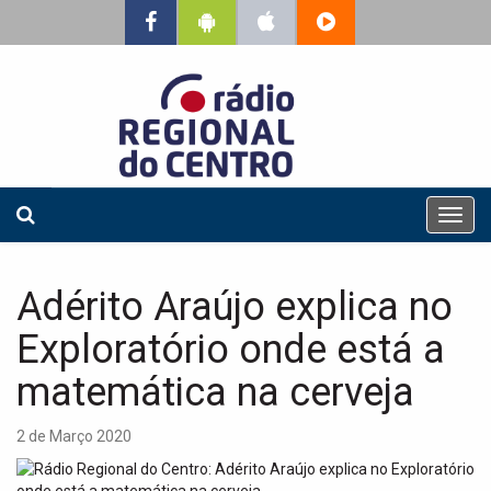
T
o
g
g
Adérito Araújo explica no
l
e
Exploratório onde está a
n
a
matemática na cerveja
v
i
2 de Março 2020
g
a