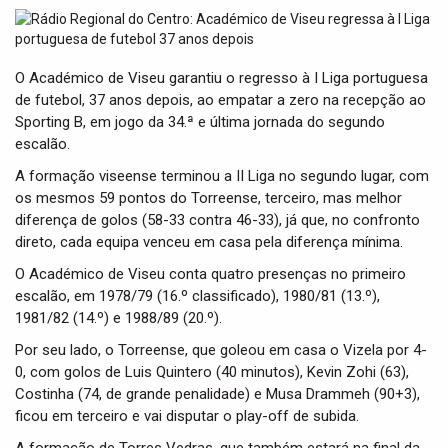
t
i
o
n
O Académico de Viseu garantiu o regresso à I Liga portuguesa
de futebol, 37 anos depois, ao empatar a zero na recepção ao
Sporting B, em jogo da 34.ª e última jornada do segundo
escalão.
A formação viseense terminou a II Liga no segundo lugar, com
os mesmos 59 pontos do Torreense, terceiro, mas melhor
diferença de golos (58-33 contra 46-33), já que, no confronto
direto, cada equipa venceu em casa pela diferença mínima.
O Académico de Viseu conta quatro presenças no primeiro
escalão, em 1978/79 (16.º classificado), 1980/81 (13.º),
1981/82 (14.º) e 1988/89 (20.º).
Por seu lado, o Torreense, que goleou em casa o Vizela por 4-
0, com golos de Luis Quintero (40 minutos), Kevin Zohi (63),
Costinha (74, de grande penalidade) e Musa Drammeh (90+3),
ficou em terceiro e vai disputar o play-off de subida.