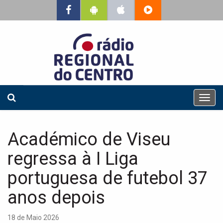
T
o
g
g
Académico de Viseu
l
e
regressa à I Liga
n
a
portuguesa de futebol 37
v
anos depois
i
g
a
18 de Maio 2026