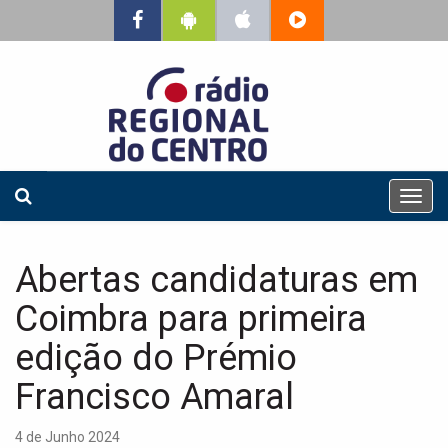
T
o
g
g
Abertas candidaturas em
l
e
Coimbra para primeira
n
a
edição do Prémio
v
Francisco Amaral
i
g
a
4 de Junho 2024