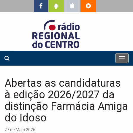
T
o
g
g
Abertas as candidaturas
l
e
à edição 2026/2027 da
n
a
distinção Farmácia Amiga
v
do Idoso
i
g
a
27 de Maio 2026