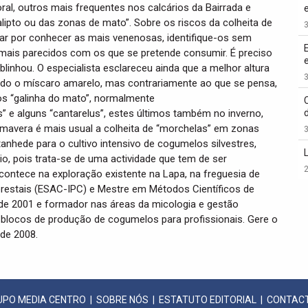
oral, outros mais frequentes nos calcários da Bairrada e
lipto ou das zonas de mato”. Sobre os riscos da colheita de
3
r por conhecer as mais venenosas, identifique-os sem
mais parecidos com os que se pretende consumir. É preciso
linhou. O especialista esclareceu ainda que a melhor altura
3
tudo o míscaro amarelo, mas contrariamente ao que se pensa,
os “galinha do mato”, normalmente
s” e alguns “cantarelus”, estes últimos também no inverno,
imavera é mais usual a colheita de “morchelas” em zonas
3
nhede para o cultivo intensivo de cogumelos silvestres,
io, pois trata-se de uma actividade que tem de ser
2
contece na exploração existente na Lapa, na freguesia de
orestais (ESAC-IPC) e Mestre em Métodos Científicos de
sde 2001 e formador nas áreas da micologia e gestão
 blocos de produção de cogumelos para profissionais. Gere o
sde 2008.
UPO MEDIA CENTRO
|
SOBRE NÓS
|
ESTATUTO EDITORIAL
|
CONTAC