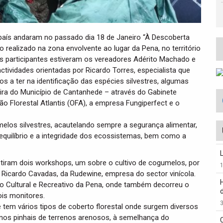
 país andaram no passado dia 18 de Janeiro “À Descoberta
ealizado na zona envolvente ao lugar da Pena, no território
os participantes estiveram os vereadores Adérito Machado e
tividades orientadas por Ricardo Torres, especialista que
s a ter na identificação das espécies silvestres, algumas
ra do Município de Cantanhede – através do Gabinete
ão Florestal Atlantis (OFA), a empresa Fungiperfect e o
melos silvestres, acautelando sempre a segurança alimentar,
quilíbrio e a integridade dos ecossistemas, bem como a
stiram dois workshops, um sobre o cultivo de cogumelos, por
 Ricardo Cavadas, da Rudewine, empresa do sector vinícola.
 Cultural e Recreativo da Pena, onde também decorreu o
is monitores.
3
tem vários tipos de coberto florestal onde surgem diversos
nos pinhais de terrenos arenosos, à semelhança do