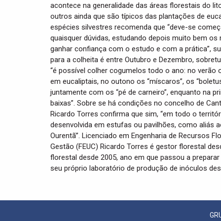
acontece na generalidade das áreas florestais do lit
outros ainda que são típicos das plantações de euca
espécies silvestres recomenda que “deve-se começa
quaisquer dúvidas, estudando depois muito bem os 
ganhar confiança com o estudo e com a prática”, sub
para a colheita é entre Outubro e Dezembro, sobre
“é possível colher cogumelos todo o ano: no verão 
em eucaliptais, no outono os “míscaros”, os “boletu
juntamente com os “pé de carneiro”, enquanto na pr
baixas”. Sobre se há condições no concelho de Canta
Ricardo Torres confirma que sim, “em todo o territór
desenvolvida em estufas ou pavilhões, como aliás a
Ourentã”. Licenciado em Engenharia de Recursos Fl
Gestão (FEUC) Ricardo Torres é gestor florestal de
florestal desde 2005, ano em que passou a preparar
seu próprio laboratório de produção de inóculos de
GR