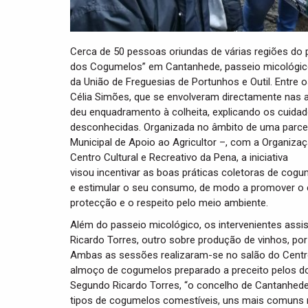
Cerca de 50 pessoas oriundas de várias regiões do
dos Cogumelos” em Cantanhede, passeio micológico r
da União de Freguesias de Portunhos e Outil. Entre 
Célia Simões, que se envolveram directamente nas ac
deu enquadramento à colheita, explicando os cuidado
desconhecidas. Organizada no âmbito de uma parcei
Municipal de Apoio ao Agricultor –, com a Organizaç
Centro Cultural e Recreativo da Pena, a iniciativa
visou incentivar as boas práticas coletoras de cogu
e estimular o seu consumo, de modo a promover o e
protecção e o respeito pelo meio ambiente.
Além do passeio micológico, os intervenientes assi
Ricardo Torres, outro sobre produção de vinhos, por
Ambas as sessões realizaram-se no salão do Centro
almoço de cogumelos preparado a preceito pelos do
Segundo Ricardo Torres, “o concelho de Cantanhede 
tipos de cogumelos comestíveis, uns mais comuns 