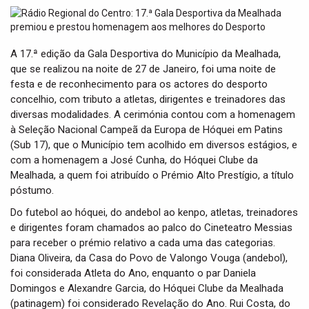
t
i
o
n
A 17.ª edição da Gala Desportiva do Município da Mealhada,
que se realizou na noite de 27 de Janeiro, foi uma noite de
festa e de reconhecimento para os actores do desporto
concelhio, com tributo a atletas, dirigentes e treinadores das
diversas modalidades. A cerimónia contou com a homenagem
à Seleção Nacional Campeã da Europa de Hóquei em Patins
(Sub 17), que o Município tem acolhido em diversos estágios, e
com a homenagem a José Cunha, do Hóquei Clube da
Mealhada, a quem foi atribuído o Prémio Alto Prestígio, a título
póstumo.
Do futebol ao hóquei, do andebol ao kenpo, atletas, treinadores
e dirigentes foram chamados ao palco do Cineteatro Messias
para receber o prémio relativo a cada uma das categorias.
Diana Oliveira, da Casa do Povo de Valongo Vouga (andebol),
foi considerada Atleta do Ano, enquanto o par Daniela
Domingos e Alexandre Garcia, do Hóquei Clube da Mealhada
(patinagem) foi considerado Revelação do Ano. Rui Costa, do