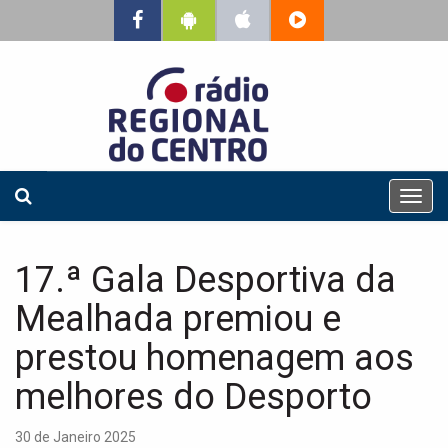
T
o
g
g
17.ª Gala Desportiva da
l
e
Mealhada premiou e
n
a
prestou homenagem aos
v
melhores do Desporto
i
g
a
30 de Janeiro 2025