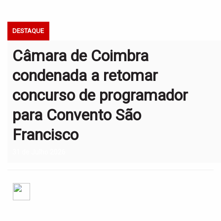
t
i
o
DESTAQUE
n
Câmara de Coimbra
condenada a retomar
concurso de programador
para Convento São
Francisco
31 de Julho 2026