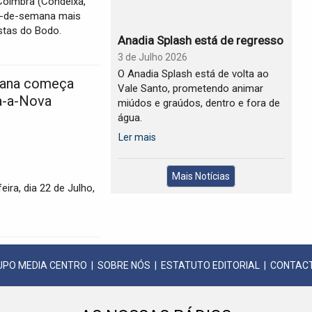
 Coimbra (Condeixa,
ins-de-semana mais
stas do Bodo.
Anadia Splash está de regresso
3 de Julho 2026
O Anadia Splash está de volta ao
iana começa
Vale Santo, prometendo animar
a-a-Nova
miúdos e graúdos, dentro e fora de
água.
Ler mais
Mais Notícias
eira, dia 22 de Julho,
UPO MEDIA CENTRO
|
SOBRE NÓS
|
ESTATUTO EDITORIAL
|
CONTAC