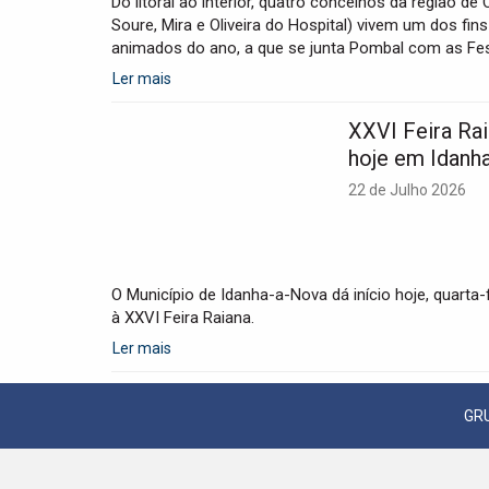
Do litoral ao interior, quatro concelhos da região de
Soure, Mira e Oliveira do Hospital) vivem um dos f
animados do ano, a que se junta Pombal com as Fe
Ler mais
XXVI Feira Ra
hoje em Idanh
22 de Julho 2026
O Município de Idanha-a-Nova dá início hoje, quarta-f
à XXVI Feira Raiana.
Ler mais
GR