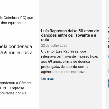
 de Coimbra (IPC) que
 dos equinos e a
Luís Represas deixa 50 anos de
canções entre os Trovante e a
solo
nela condenada
22 de Julho 2026
O cantor Luís Represas, que
769 mil euros à
integrava os Trovante, morreu hoje,
aos 69 anos, vítima de doença
prolongada, de acordo com a
agência que o representava.
Ler mais
a condenou a Câmara
APIN – Empresa
preitadas por ela