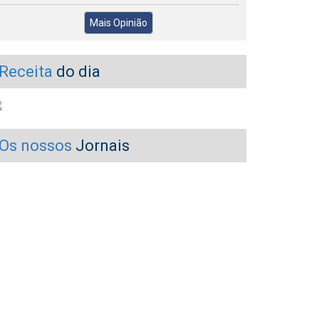
Mais Opinião
Receita
do dia
Os nossos
Jornais