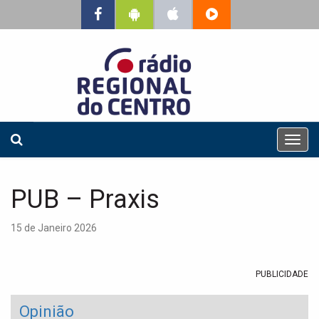
T
o
g
g
PUB – Praxis
l
e
15 de Janeiro 2026
n
a
v
PUBLICIDADE
i
g
a
Opinião