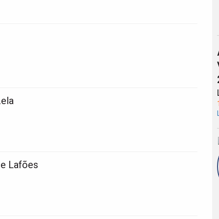
ela
de Lafões