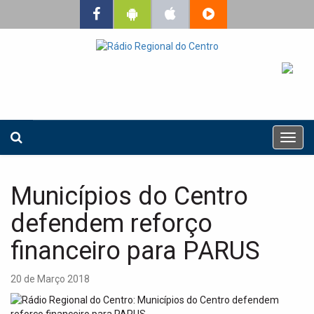
T
o
g
g
Municípios do Centro
l
e
defendem reforço
n
a
financeiro para PARUS
v
i
20 de Março 2018
g
a