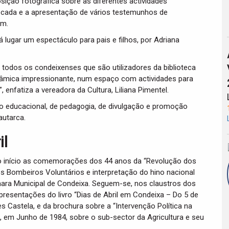
osição fotográfica sobre as diferentes actividades
écada e a apresentação de vários testemunhos de
am.
á lugar um espectáculo para pais e filhos, por Adriana
 todos os condeixenses que são utilizadores da biblioteca
âmica impressionante, num espaço com actividades para
enfatiza a vereadora da Cultura, Liliana Pimentel.
ço educacional, de pedagogia, de divulgação e promoção
autarca.
l
o início as comemorações dos 44 anos da “Revolução dos
s Bombeiros Voluntários e interpretação do hino nacional
mara Municipal de Condeixa. Seguem-se, nos claustros dos
apresentações do livro “Dias de Abril em Condeixa – Do 5 de
s Castela, e da brochura sobre a “Intervenção Política na
, em Junho de 1984, sobre o sub-sector da Agricultura e seu