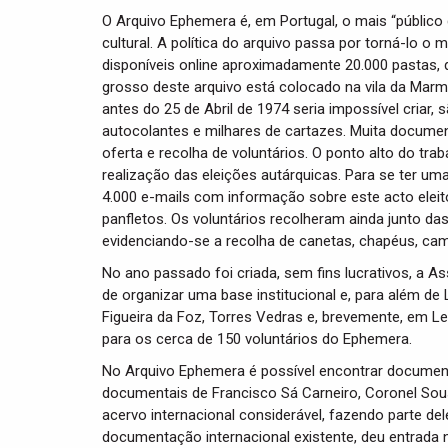
O Arquivo Ephemera é, em Portugal, o mais “público d
cultural. A política do arquivo passa por torná-lo o
disponíveis online aproximadamente 20.000 pastas,
grosso deste arquivo está colocado na vila da Marmel
antes do 25 de Abril de 1974 seria impossível criar,
autocolantes e milhares de cartazes. Muita documen
oferta e recolha de voluntários. O ponto alto do tr
realização das eleições autárquicas. Para se ter um
4.000 e-mails com informação sobre este acto eleito
panfletos. Os voluntários recolheram ainda junto das
evidenciando-se a recolha de canetas, chapéus, cam
No ano passado foi criada, sem fins lucrativos, a 
de organizar uma base institucional e, para além de
Figueira da Foz, Torres Vedras e, brevemente, em Lei
para os cerca de 150 voluntários do Ephemera.
No Arquivo Ephemera é possível encontrar documen
documentais de Francisco Sá Carneiro, Coronel Sous
acervo internacional considerável, fazendo parte d
documentação internacional existente, deu entrada n