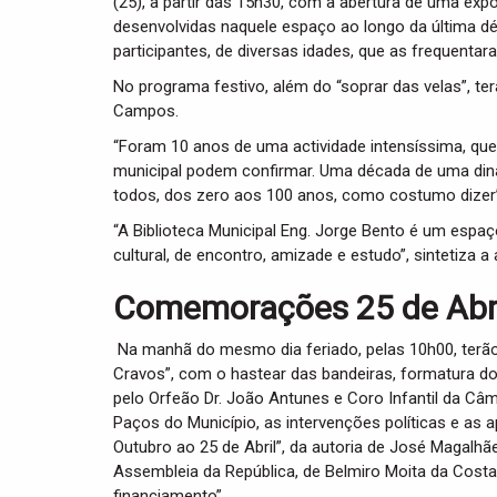
(25), a partir das 15h30, com a abertura de uma exp
desenvolvidas naquele espaço ao longo da última d
participantes, de diversas idades, que as frequentar
No programa festivo, além do “soprar das velas”, ter
Campos.
“Foram 10 anos de uma actividade intensíssima, que
municipal podem confirmar. Uma década de uma din
todos, dos zero aos 100 anos, como costumo dizer”, 
“A Biblioteca Municipal Eng. Jorge Bento é um espa
cultural, de encontro, amizade e estudo”, sintetiza a 
Comemorações 25 de Abri
Na manhã do mesmo dia feriado, pelas 10h00, terã
Cravos”, com o hastear das bandeiras, formatura do
pelo Orfeão Dr. João Antunes e Coro Infantil da Câ
Paços do Município, as intervenções políticas e as 
Outubro ao 25 de Abril”, da autoria de José Magalhãe
Assembleia da República, de Belmiro Moita da Costa
financiamento”.