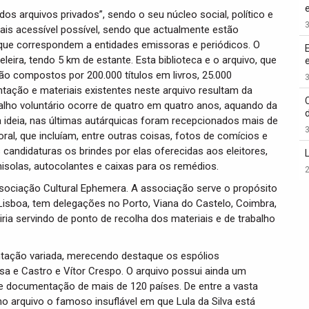
os arquivos privados”, sendo o seu núcleo social, político e
3
 mais acessível possível, sendo que actualmente estão
 que correspondem a entidades emissoras e periódicos. O
eira, tendo 5 km de estante. Esta biblioteca e o arquivo, que
 são compostos por 200.000 títulos em livros, 25.000
3
tação e materiais existentes neste arquivo resultam da
abalho voluntário ocorre de quatro em quatro anos, aquando da
a ideia, nas últimas autárquicas foram recepcionados mais de
3
ral, que incluíam, entre outras coisas, fotos de comícios e
 candidaturas os brindes por elas oferecidas aos eleitores,
isolas, autocolantes e caixas para os remédios.
2
Associação Cultural Ephemera. A associação serve o propósito
 Lisboa, tem delegações no Porto, Viana do Castelo, Coimbra,
ria servindo de ponto de recolha dos materiais e de trabalho
tação variada, merecendo destaque os espólios
a e Castro e Vítor Crespo. O arquivo possui ainda um
ele documentação de mais de 120 países. De entre a vasta
o arquivo o famoso insuflável em que Lula da Silva está