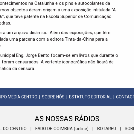
acontecimentos na Catalunha e os pins e autocolantes da
imos objectos deram origem a uma exposição intitulada “A
6”, que teve patente na Escola Superior de Comunicação
edras.
era um arquivo dinâmico. Além das exposições, que têm
criada uma parceria com a editora Tinta-da-China para a
o.
Municipal Eng. Jorge Bento focam-se em livros que durante o
oram censurados. A vertente iconográfica não ficará de
mática da censura.
UPO MEDIA CENTRO
|
SOBRE NÓS
|
ESTATUTO EDITORIAL
|
CONTAC
AS NOSSAS RÁDIOS
L DO CENTRO
FADO DE COIMBRA (online)
BOTAREU
SOB
|
|
|