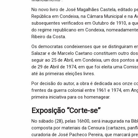
No novo livro de José Magalhães Castela, editado p
República em Condeixa, na Câmara Municipal e na 
subsequentes verificados em Outubro de 1910, a qu
do regime republicano em Condeixa, nomeadamente, A
Ribeiro da Costa.
Os democratas condeixenses que se distinguiram em 
Salazar e de Marcelo Caetano constituem outro dos
seguir ao 25 de Abril, em Condeixa, um dos pontos a
de 29 de Abril de 1974, em que foi eleita uma Comi
até às primeiras eleições livres.
Por decisão do autor, a obra é dedicada aos onze c
frentes da guerra colonial entre 1961 e 1974, em A
primeira iniciativa para os homenagear.
Exposição “Corte-se”
No sábado (28), pelas 16h00, será inaugurada na Bib
composta por materiais da Censura (cartazes, panfl
curadoria de José Pacheco Pereira, que marcará pre