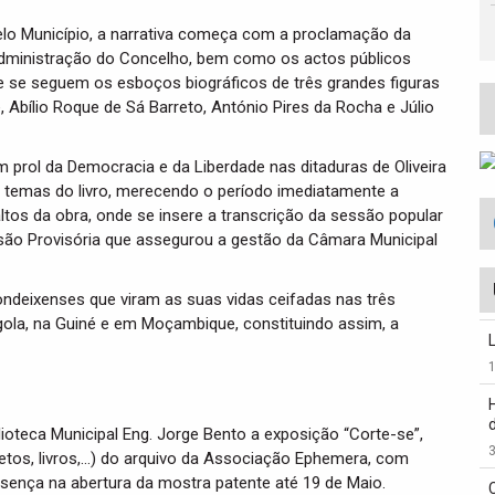
elo Município, a narrativa começa com a proclamação da
Administração do Concelho, bem como os actos públicos
e se seguem os esboços biográficos de três grandes figuras
bílio Roque de Sá Barreto, António Pires da Rocha e Júlio
prol da Democracia e da Liberdade nas ditaduras de Oliveira
 temas do livro, merecendo o período imediatamente a
ltos da obra, onde se insere a transcrição da sessão popular
ssão Provisória que assegurou a gestão da Câmara Municipal
ondeixenses que viram as suas vidas ceifadas nas três
ngola, na Guiné e em Moçambique, constituindo assim, a
lioteca Municipal Eng. Jorge Bento a exposição “Corte-se”,
3
etos, livros,…) do arquivo da Associação Ephemera, com
sença na abertura da mostra patente até 19 de Maio.