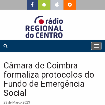
T
o
g
g
Câmara de Coimbra
l
e
formaliza protocolos do
n
a
Fundo de Emergência
v
Social
i
g
a
28 de Março 2023